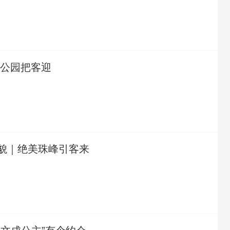
海公园把客迎
貌｜绝美珠峰引客来