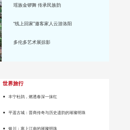
“线上回家”邀客家人云游洛阳
多伦多艺术展掠影
世界旅行
丰宁杜鹃，燃透春深一抹红
平遥古城：晋商传奇与历史遗韵的璀璨明珠
银川：塞上江南的璀璨明珠