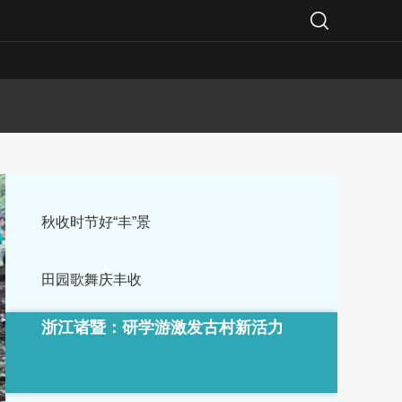
秋收时节好“丰”景
田园歌舞庆丰收
浙江诸暨：研学游激发古村新活力
瑶族金锣舞 传承民族韵