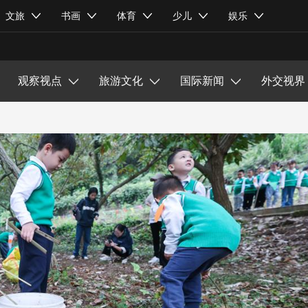
文化展示
文旅
书画
体育
少儿
娱乐
乡村振兴
观察视点
旅游文化
国际新闻
外交视界