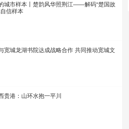
的城市样本丨楚韵风华照荆江——解码“楚国故
化自信样本
与宽城龙湖书院达成战略合作 共同推动宽城文
西贵港：山环水抱一平川