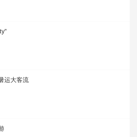
y”
暑运大客流
游