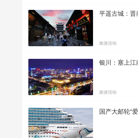
平遥古城：晋
旅游活动
银川：塞上江
旅游活动
国产大邮轮“