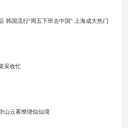
后 韩国流行“周五下班去中国” 上海成大热门
菜采收忙
华山云雾缭绕似仙境