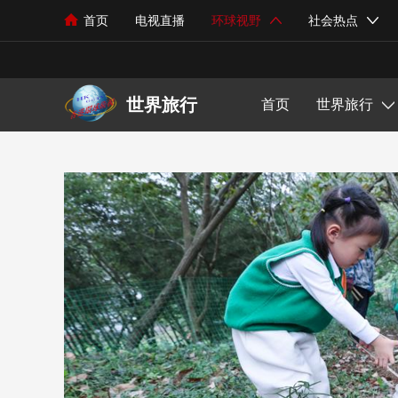
首页
电视直播
环球视野
社会热点
世界旅行
热点新闻
芳华在线
书画教育
中华功夫
少儿未来
综艺娱乐
观察视点
政策政令
中华文化
艺术市场
体育健身
少儿科技
音乐风尚
旅游文化
社会现象
美食探索
绘画艺术
体育动态
少儿才艺
影视资讯
国际新闻
民生关注
文化遗产
书法赏析
环球体育
少儿成长
明星动态
外交视界
旅游攻略
世界旅行
首页
世界旅行