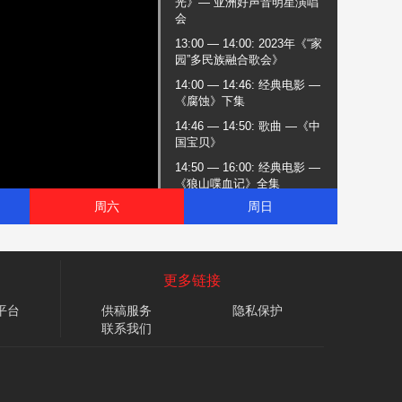
光》— 亚洲好声音明星演唱
会
13:00 — 14:00
:
2023年《“家
园”多民族融合歌会》
14:00 — 14:46
:
经典电影 —
《腐蚀》下集
14:46 — 14:50
:
歌曲 —《中
国宝贝》
14:50 — 16:00
:
经典电影 —
《狼山喋血记》全集
周六
周日
16:00 — 18:00
:
《中华功
夫》— 张旭先天太极球十三
势
18:00 — 18:30
:
寿乡密码 —
更多链接
梅州平远篇
18:30 — 18:40
:
《艺海扬
平台
供稿服务
隐私保护
帆》— 国家一级书法师 计永
联系我们
和
18:40 — 19:00
:
《环球播
报》— 穿越千年 文明中国