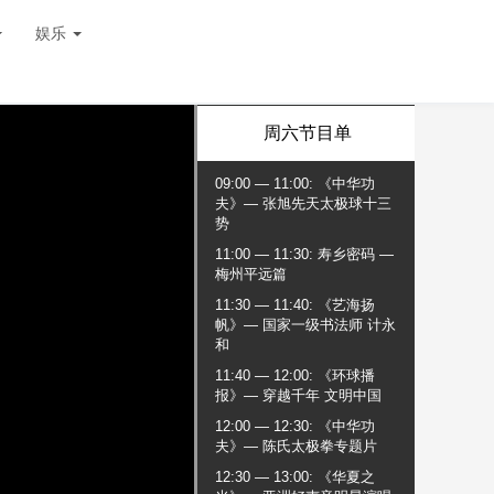
娱乐
周六节目单
09:00 — 11:00
:
《中华功
夫》— 张旭先天太极球十三
势
11:00 — 11:30
:
寿乡密码 —
梅州平远篇
11:30 — 11:40
:
《艺海扬
帆》— 国家一级书法师 计永
和
11:40 — 12:00
:
《环球播
报》— 穿越千年 文明中国
12:00 — 12:30
:
《中华功
夫》— 陈氏太极拳专题片
12:30 — 13:00
:
《华夏之