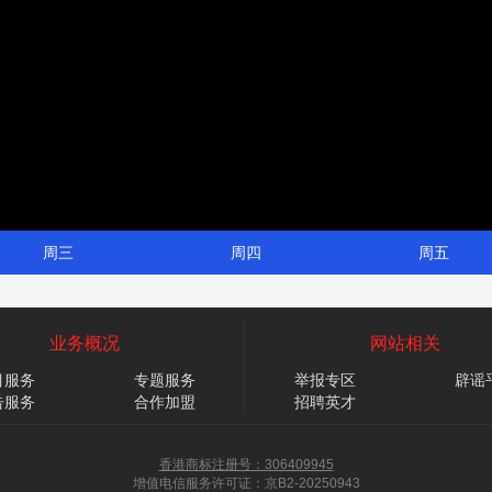
周三
周四
周五
业务概况
网站相关
目服务
专题服务
举报专区
辟谣
告服务
合作加盟
招聘英才
香港商标注册号：306409945
增值电信服务许可证：京B2-20250943