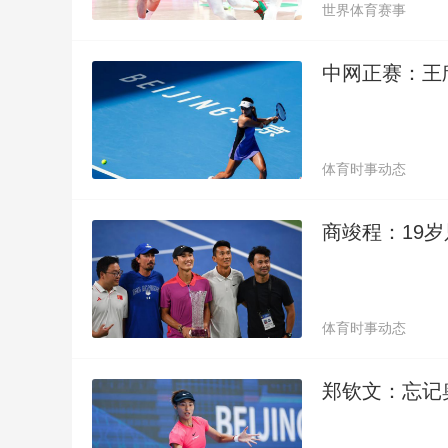
世界体育赛事
中网正赛：王
体育时事动态
商竣程：19
体育时事动态
郑钦文：忘记