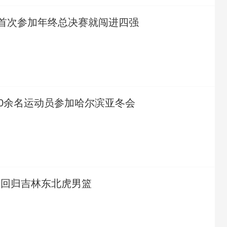
首次参加年终总决赛就闯进四强
70余名运动员参加哈尔滨亚冬会
斯回归吉林东北虎男篮