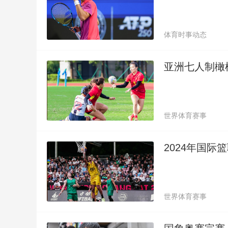
体育时事动态
亚洲七人制橄
世界体育赛事
2024年国
世界体育赛事