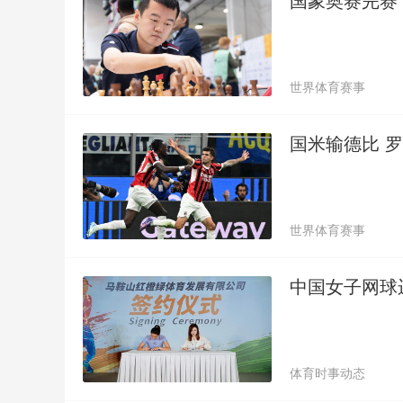
国象奥赛完赛
世界体育赛事
国米输德比 
世界体育赛事
中国女子网球
体育时事动态