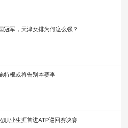
国冠军，天津女排为何这么强？
施特根或将告别本赛季
程职业生涯首进ATP巡回赛决赛