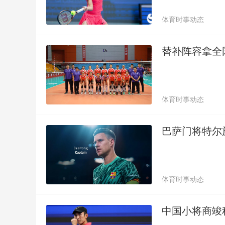
体育时事动态
替补阵容拿全
体育时事动态
巴萨门将特尔
体育时事动态
中国小将商竣