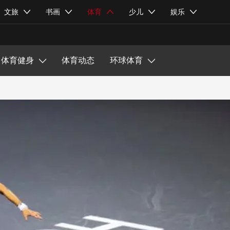
文旅
书画
体育
少儿
娱乐
乡村振兴
体育健身
体育动态
环球体育