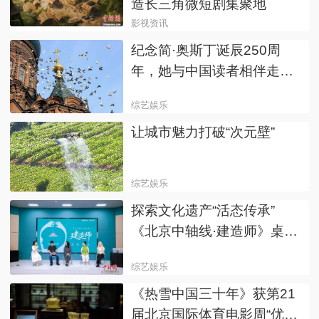
造长三角微短剧集聚地
影视资讯
纪念简·奥斯丁诞辰250周
年，她与中国读者相伴走过
的这70年
综艺娱乐
让城市魅力打破“次元壁”
综艺娱乐
探索文化遗产“活态传承”
《北京中轴线·建造师》桌游
发布
综艺娱乐
《热雪中国三十年》获第21
届北京国际体育电影周“优秀