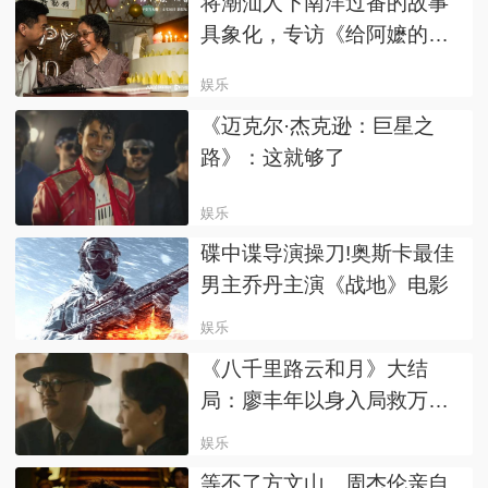
将潮汕人下南洋过番的故事
具象化，专访《给阿嬷的情
书》主创
娱乐
《迈克尔·杰克逊：巨星之
路》：这就够了
娱乐
碟中谍导演操刀!奥斯卡最佳
男主乔丹主演《战地》电影
娱乐
《八千里路云和月》大结
局：廖丰年以身入局救万
福，为兄弟也为国
娱乐
等不了方文山…周杰伦亲自