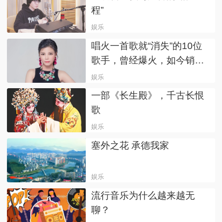
程”
娱乐
唱火一首歌就“消失”的10位
歌手，曾经爆火，如今销声
匿迹
娱乐
一部《长生殿》，千古长恨
歌
娱乐
塞外之花 承德我家
娱乐
流行音乐为什么越来越无
聊？