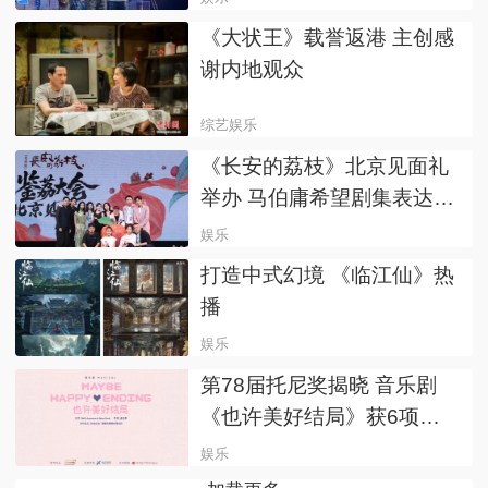
《大状王》载誉返港 主创感
谢内地观众
综艺娱乐
《长安的荔枝》北京见面礼
举办 马伯庸希望剧集表达小
说未尽之意
娱乐
打造中式幻境 《临江仙》热
播
娱乐
第78届托尼奖揭晓 音乐剧
《也许美好结局》获6项大
奖
娱乐