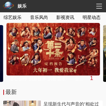
娱乐
综艺娱乐
音乐风尚
影视资讯
明星动态
1
潜心创作 创新技术 洞察需求——业界共话推动中国电影高质量发展
/
6
最新
呈现新生代与声音的“相处过