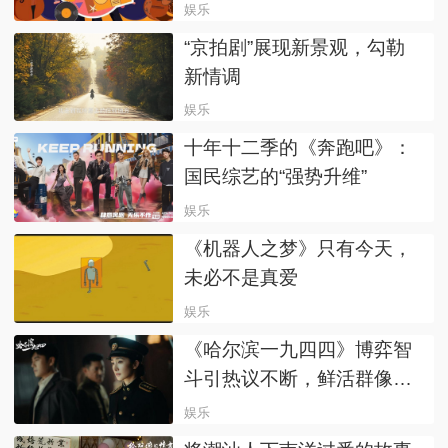
娱乐
“京拍剧”展现新景观，勾勒
新情调
娱乐
十年十二季的《奔跑吧》：
国民综艺的“强势升维”
娱乐
《机器人之梦》只有今天，
未必不是真爱
娱乐
《哈尔滨一九四四》博弈智
斗引热议不断，鲜活群像图
谱描刻触摸时代本真
娱乐