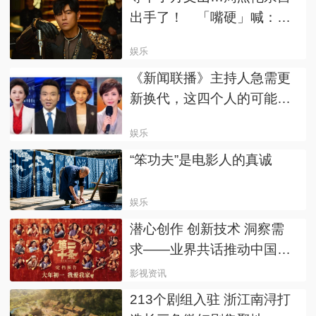
出手了！ 「嘴硬」喊：谁
稀罕
娱乐
《新闻联播》主持人急需更
新换代，这四个人的可能性
最大
娱乐
“笨功夫”是电影人的真诚
娱乐
潜心创作 创新技术 洞察需
求——业界共话推动中国电
影高质量发展
影视资讯
213个剧组入驻 浙江南浔打