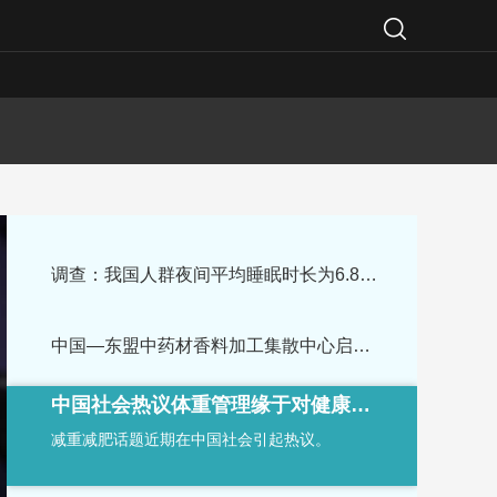
调查：我国人群夜间平均睡眠时长为6.85小时
中国—东盟中药材香料加工集散中心启动建设
中国社会热议体重管理缘于对健康生活方式的追求
中新健康｜0.22元的间苯三酚注射液被国采“退货”