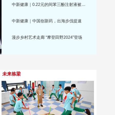
由于受托生产企业不符合药品生产质量管理规范
(GMP)要求，第十批集采中标企业四川海梦智森
生物制药有限公司(下称“海梦智森”)和受托生产企
中新健康｜中国创新药，出海步伐提速
业太极集团四川太极制药有限公司被列入“违规名
单”，相关药品中选资格被取消。此前，海梦智森
间苯三酚注射液在第十批国采中以0.22元/支价格
漫步乡村艺术走廊 “摩登田野2024”登场
中选。
未来栋梁