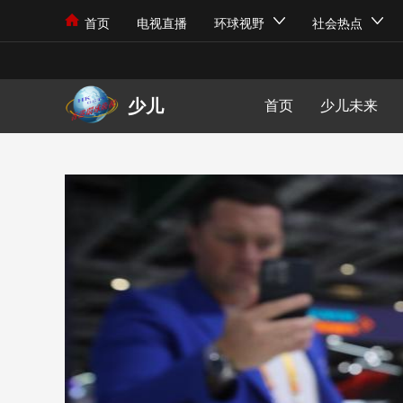
能力培养
世界旅行
热点新闻
芳华在线
书画教育
中华功夫
少儿未来
综艺娱乐
首页
电视直播
观察视点
政策政令
中华文化
艺术市场
体育健身
少儿科技
音乐风尚
旅游文化
社会现象
美食探索
绘画艺术
体育动态
少儿才艺
影视资讯
环球视野
国际新闻
民生关注
文化遗产
书法赏析
环球体育
少儿成长
明星动态
社会热点
外交视界
旅游攻略
少儿
首页
少儿未来