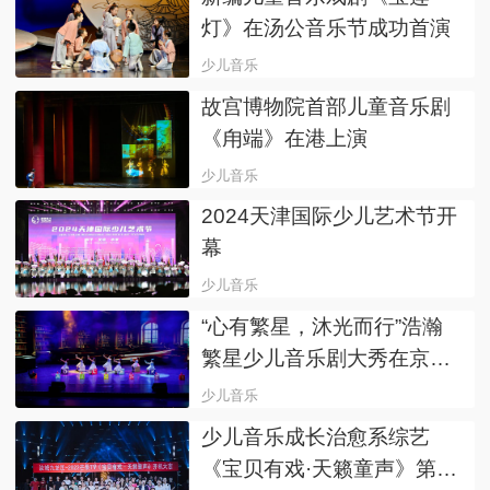
灯》在汤公音乐节成功首演
少儿音乐
故宫博物院首部儿童音乐剧
《甪端》在港上演
少儿音乐
2024天津国际少儿艺术节开
幕
少儿音乐
“心有繁星，沐光而行”浩瀚
繁星少儿音乐剧大秀在京落
幕
少儿音乐
少儿音乐成长治愈系综艺
《宝贝有戏·天籁童声》第三