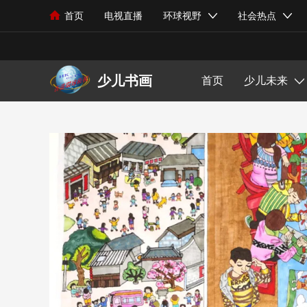
能力培养
首页
电视直播
环球视野
社会热点
世界旅行
热点新闻
芳华在线
书画教育
中华功夫
少儿未来
综艺娱乐
观察视点
政策政令
中华文化
艺术市场
体育健身
少儿科技
音乐风尚
旅游文化
社会现象
美食探索
绘画艺术
体育动态
少儿才艺
影视资讯
国际新闻
民生关注
文化遗产
书法赏析
环球体育
少儿成长
明星动态
外交视界
旅游攻略
少儿书画
首页
少儿未来