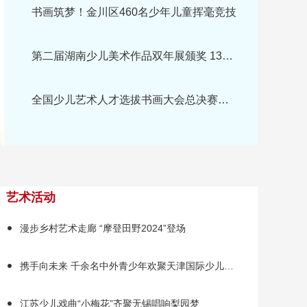
书画筑梦！金川区460名少年儿童挥毫竞技
第二届湖南少儿美术作品双年展颁奖 137组作品获奖
全国少儿艺术人才选拔书画大会总决赛在江西进贤举办
艺术活动
漫步乡村艺术走廊 “摩登田野2024”登场
携手向未来 千余名中外青少年欢聚天津国际少儿艺术节
江苏少儿戏曲“小梅花”齐聚无锡唱响梨园梦