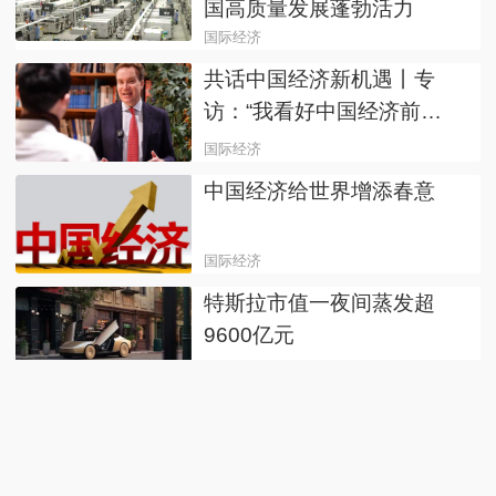
国高质量发展蓬勃活力
国际经济
共话中国经济新机遇丨专
访：“我看好中国经济前
景”——访世界经济论坛总裁
国际经济
博尔格·布伦德
中国经济给世界增添春意
国际经济
特斯拉市值一夜间蒸发超
9600亿元
国际经济
（第七届进博会）陶氏高
管：投资中国市场需要长远
眼光
国际经济