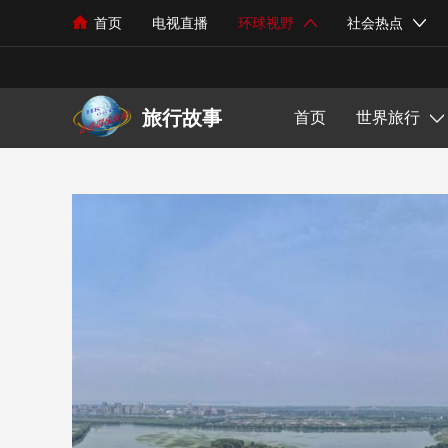
首页
电视直播
环球视野
社会热点
世界旅行
热点新闻
芳华在线
书画教育
中华功夫
少儿未来
综艺娱乐
观察视点
政策政令
中华文化
艺术市场
体育健身
少儿科技
音乐风尚
旅游文化
社会现象
美食探索
绘画艺术
体育动态
少儿才艺
影视资讯
国际新闻
民生关注
文化遗产
书法赏析
环球体育
少儿成长
明星动态
外交视界
旅游攻略
旅行故事
首页
世界旅行