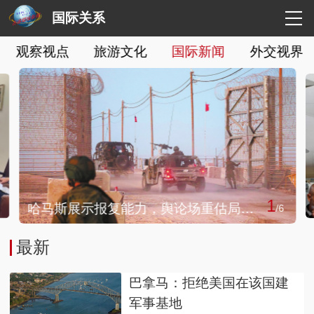
国际关系
观察视点
旅游文化
国际新闻
外交视界
1
哈马斯展示报复能力，舆论场重估局势发展，装甲旅旅长被炸身亡震动以色列
/
6
最新
巴拿马：拒绝美国在该国建
军事基地