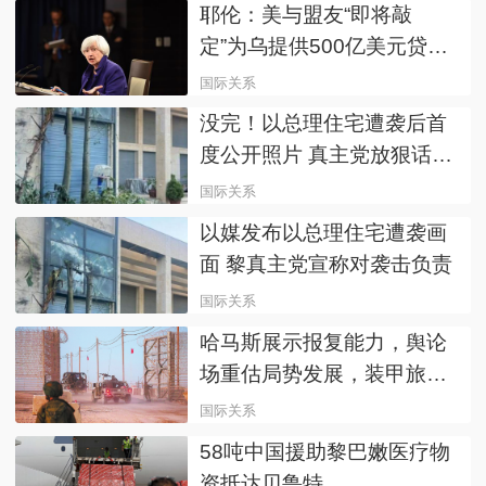
耶伦：美与盟友“即将敲
定”为乌提供500亿美元贷款
计划
国际关系
没完！以总理住宅遭袭后首
度公开照片 真主党放狠话誓
言继续袭击
国际关系
以媒发布以总理住宅遭袭画
面 黎真主党宣称对袭击负责
国际关系
哈马斯展示报复能力，舆论
场重估局势发展，装甲旅旅
长被炸身亡震动以色列
国际关系
58吨中国援助黎巴嫩医疗物
资抵达贝鲁特