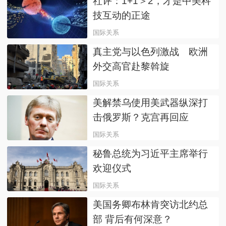
社评：1+1＞2，才是中美科
技互动的正途
国际关系
真主党与以色列激战 欧洲
外交高官赴黎斡旋
国际关系
美解禁乌使用美武器纵深打
击俄罗斯？克宫再回应
国际关系
秘鲁总统为习近平主席举行
欢迎仪式
国际关系
美国务卿布林肯突访北约总
部 背后有何深意？