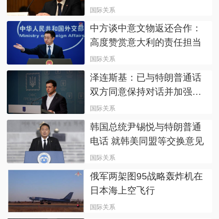
国际关系
中方谈中意文物返还合作：
高度赞赏意大利的责任担当
国际关系
泽连斯基：已与特朗普通话
双方同意保持对话并加强合
作
国际关系
韩国总统尹锡悦与特朗普通
电话 就韩美同盟等交换意见
国际关系
俄军两架图95战略轰炸机在
日本海上空飞行
国际关系