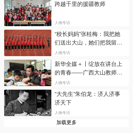
跨越千里的援疆教师
人物专访
“校长妈妈”张桂梅：我把她
们送出大山，她们把我留在
人间
人物专访
新华全媒＋丨绽放在讲台上
的青春——广西大山教师12
年调研采访影像志
人物专访
“大先生”朱伯龙：济人济事
济天下
人物专访
加载更多