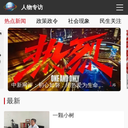
人物专访
热点新闻
政策政令
社会现象
民生关注
1
中新网评：初心如磐，用热爱为生命着色
/
6
最新
一颗小树