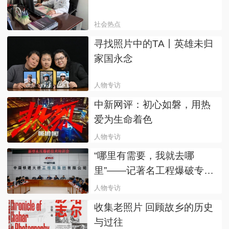
社会热点
寻找照片中的TA丨英雄未归
家国永念
人物专访
中新网评：初心如磐，用热
爱为生命着色
人物专访
“哪里有需要，我就去哪
里”——记著名工程爆破专家
何广沂两三事
人物专访
收集老照片 回顾故乡的历史
与过往