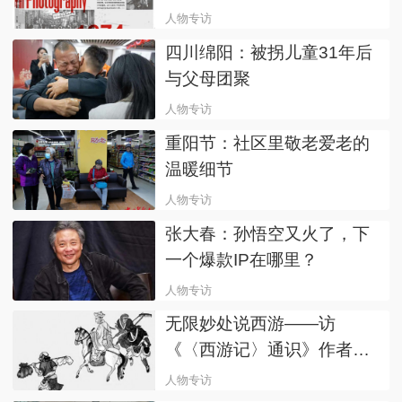
人物专访
四川绵阳：被拐儿童31年后
与父母团聚
人物专访
重阳节：社区里敬老爱老的
温暖细节
人物专访
张大春：孙悟空又火了，下
一个爆款IP在哪里？
人物专访
无限妙处说西游——访
《〈西游记〉通识》作者竺
洪波
人物专访