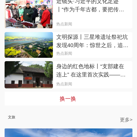
近镜头·习近平的文化足迹
丨“作为千年古都，要把传统
和现代有机融合在一起”
热点新闻
文明探源丨三星堆遗址祭祀坑
发现40周年：惊世之后，追问
不止
热点新闻
身边的红色地标丨“支部建在
连上” 在这里首次实践——探
访炎陵水口叶家祠旧址
热点新闻
换一换
文旅
更多>