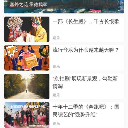
塞外之花 承德我家
一部《长生殿》，千古长恨歌
娱乐
流行音乐为什么越来越无聊？
娱乐
“京拍剧”展现新景观，勾勒新
情调
娱乐
十年十二季的《奔跑吧》：国
民综艺的“强势升维”
娱乐