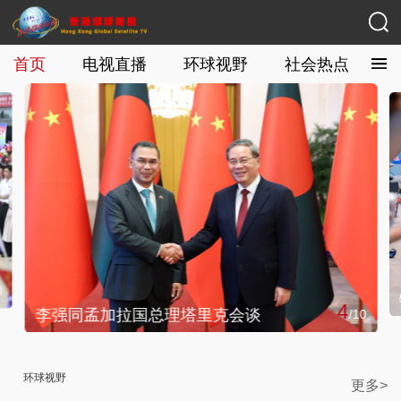
首页
电视直播
环球视野
社会热点
0
4
李强同孟加拉国总理塔里克会谈
/
10
环球视野
更多>