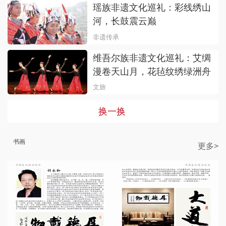
瑶族非遗文化巡礼：‌彩线绣山
河，长鼓震云巅
非遗传承
维吾尔族非遗文化巡礼：艾绸
漫卷天山月，花毡纹绣绿洲舟
文旅
换一换
书画
更多>