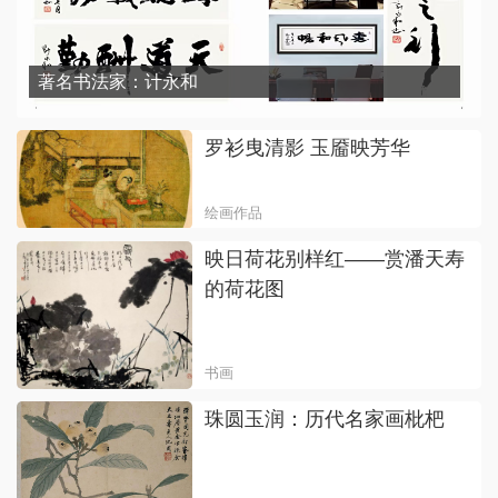
著名书法家：计永和
罗衫曳清影 玉靥映芳华
绘画作品
映日荷花别样红——赏潘天寿
的荷花图
书画
珠圆玉润：历代名家画枇杷