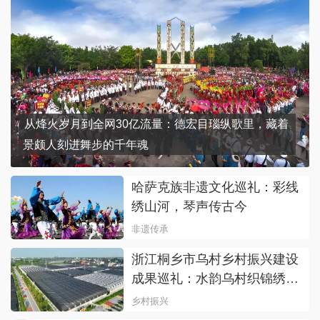
从烽火岁月到全网30亿流量：德宏目瑙纵歌里，藏着
景颇人刻进舞步的千年魂
哈萨克族非遗文化巡礼：彩线
绣山河，琴声传古今
非遗传承
浙江桐乡市乌村乡村振兴建设
成果巡礼：‌水韵乌村织锦绣，
槜李香里共富歌‌
乡村振兴