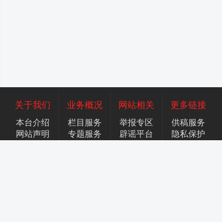
关于我们
业务概况
网站相关
更多链接
本台介绍
栏目服务
举报专区
供稿服务
网站声明
专题服务
辟谣平台
隐私保护
广告服务
招聘英才
联系我们
合作加盟
香港商标注册号：306409945
增值电信服务许可证：京B2-20250943
京公网安备号：11010502055589号