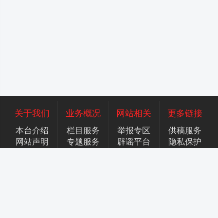
关于我们
业务概况
网站相关
更多链接
本台介绍
栏目服务
举报专区
供稿服务
网站声明
专题服务
辟谣平台
隐私保护
广告服务
招聘英才
联系我们
合作加盟
香港商标注册号：306409945
增值电信服务许可证：京B2-20250943