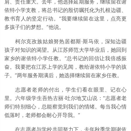
肩、责任重大。去年，他选择延期服务，继续留在谢
依特小学支教，将总书记的殷切嘱托化为扎根边疆、
教书育人的坚定行动。“我要继续留在这里，点亮更
多孩子们的梦想。”他说。
柯尔克孜族姑娘努热居都斯·斯马依，深知边疆
孩子对知识的渴望。从江苏师范大学毕业后，她回到
家乡的谢依特小学任教。“总书记的回信让我倍感振
奋。我要把在江苏上学的见闻，教给谢依特小学的孩
子。”两年服务期满后，她选择继续留在家乡任教。
志愿者老师的付出，学生们看在眼里、记在心
里。六年级学生吾热古丽·吐尔地艾山说：“志愿者老
师们特别细心，总能察觉到我们的情绪。每当我心情
低落时，老师都会耐心开导我。”
在志愿者与学校共同努力下，去年秋季学期谢依