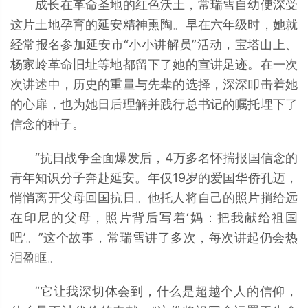
成长在革命圣地的红色沃土，常瑞雪自幼便深受
这片土地孕育的延安精神熏陶。早在六年级时，她就
经常报名参加延安市“小小讲解员”活动，宝塔山上、
杨家岭革命旧址等地都留下了她的宣讲足迹。在一次
次讲述中，历史的重量与先辈的选择，深深叩击着她
的心扉，也为她日后理解并践行总书记的嘱托埋下了
信念的种子。
“抗日战争全面爆发后，4万多名怀揣报国信念的
青年知识分子奔赴延安。年仅19岁的爱国华侨孔迈，
悄悄离开父母回国抗日。他托人将自己的照片捎给远
在印尼的父母，照片背后写着‘妈：把我献给祖国
吧’。”这个故事，常瑞雪讲了多次，每次讲起仍会热
泪盈眶。
“它让我深切体会到，什么是超越个人的信仰，