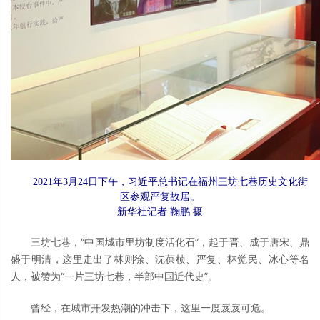
2021年3月24日下午，习近平总书记在福州三坊七巷历史文化街
区参观严复故居。
新华社记者 鞠鹏 摄
三坊七巷，“中国城市里坊制度活化石”，起于晋、成于唐宋、鼎
盛于明清，这里走出了林则徐、沈葆桢、严复、林觉民、冰心等名
人，被赞为“一片三坊七巷，半部中国近代史”。
曾经，在城市开发热潮的冲击下，这里一度岌岌可危。