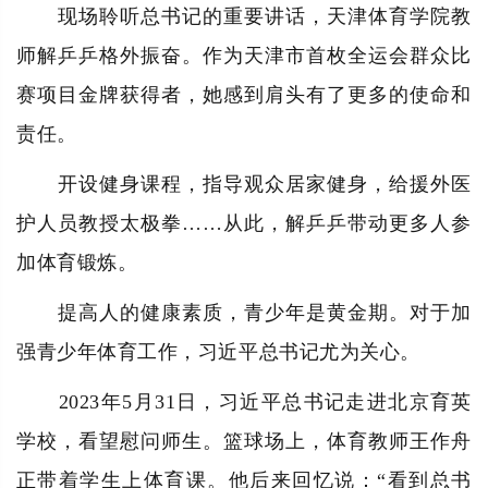
现场聆听总书记的重要讲话，天津体育学院教
师解乒乒格外振奋。作为天津市首枚全运会群众比
赛项目金牌获得者，她感到肩头有了更多的使命和
责任。
开设健身课程，指导观众居家健身，给援外医
护人员教授太极拳……从此，解乒乒带动更多人参
加体育锻炼。
提高人的健康素质，青少年是黄金期。对于加
强青少年体育工作，习近平总书记尤为关心。
2023年5月31日，习近平总书记走进北京育英
学校，看望慰问师生。篮球场上，体育教师王作舟
正带着学生上体育课。他后来回忆说：“看到总书