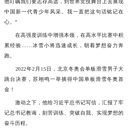
他叮嘱我们要志存高远，到世界竞技舞台上去展现
中国新一代青少年风采。我一直把这句话铭记在
心。”
在高强度训练中增强本领，在高水平比赛中积
累经验……冰雪小将迅速成长，朝着梦想奋力奔
跑。
2022年2月15日，北京冬奥会单板滑雪男子大
跳台决赛，苏翊鸣一举摘得中国单板滑雪冬奥首
金！
激动之下，他给习近平总书记写信，汇报了牢
记总书记教诲，刻苦训练、突破自我、实现梦想的
奋斗历程。