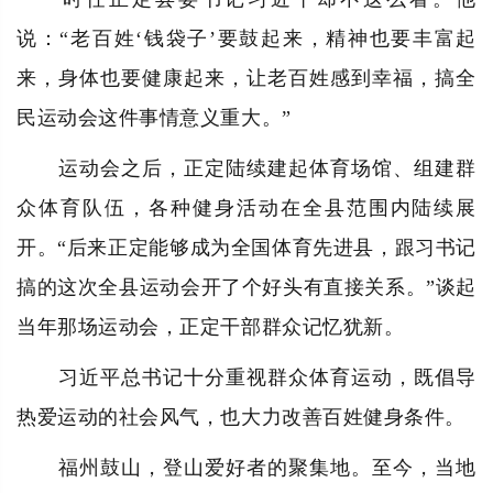
说：“老百姓‘钱袋子’要鼓起来，精神也要丰富起
来，身体也要健康起来，让老百姓感到幸福，搞全
民运动会这件事情意义重大。”
运动会之后，正定陆续建起体育场馆、组建群
众体育队伍，各种健身活动在全县范围内陆续展
开。“后来正定能够成为全国体育先进县，跟习书记
搞的这次全县运动会开了个好头有直接关系。”谈起
当年那场运动会，正定干部群众记忆犹新。
习近平总书记十分重视群众体育运动，既倡导
热爱运动的社会风气，也大力改善百姓健身条件。
福州鼓山，登山爱好者的聚集地。至今，当地