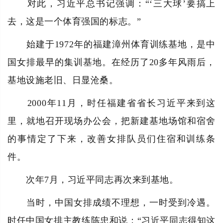
对此，习近平总书记强调：“‘三大球’要搞上
去，这是一个体育强国的标志。”
始建于1972年的福建漳州体育训练基地，是中
国女排最早的集训基地。在经历了20多年风雨后，
基地设施老旧、日显沧桑。
2000年11月，时任福建省省长习近平来到这
里，就地召开现场办公会，把新建基地场馆和宿舍
的事情定了下来，改善女排队员们住宿和训练条
件。
次年7月，习近平同志再次来到基地。
当时，中国女排成绩不理想，一时受到冷遇。
时任中国女排主教练陈忠和说：“习近平同志得知这