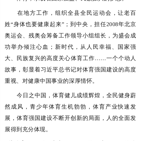
在地方工作，组织全县全民运动会，让老百
姓“身体也要健康起来”；到中央，担任2008年北京
奥运会、残奥会筹备工作领导小组组长，为盛会成
功举办倾注心血；新时代，从人民幸福、国家强
大、民族复兴的高度关心体育工作……一个个动人
故事，彰显着习近平总书记对体育强国建设的高度
重视、对健康中国事业的深厚情怀。
今日之中国，体育健儿成绩辉煌，全民健身蔚
然成风，青少年体育生机勃勃，体育产业快速发
展，体育强国建设不断开创新的局面，人的全面发
展得到充分体现。