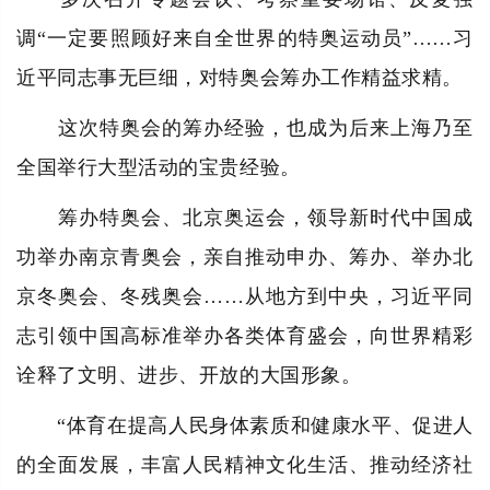
调“一定要照顾好来自全世界的特奥运动员”……习
近平同志事无巨细，对特奥会筹办工作精益求精。
这次特奥会的筹办经验，也成为后来上海乃至
全国举行大型活动的宝贵经验。
筹办特奥会、北京奥运会，领导新时代中国成
功举办南京青奥会，亲自推动申办、筹办、举办北
京冬奥会、冬残奥会……从地方到中央，习近平同
志引领中国高标准举办各类体育盛会，向世界精彩
诠释了文明、进步、开放的大国形象。
“体育在提高人民身体素质和健康水平、促进人
的全面发展，丰富人民精神文化生活、推动经济社