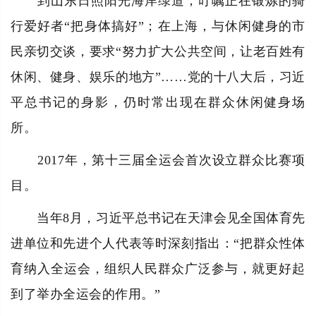
到山东日照阳光海岸绿道，叮嘱正在锻炼的骑
行爱好者“把身体搞好”；在上海，与休闲健身的市
民亲切交谈，要求“努力扩大公共空间，让老百姓有
休闲、健身、娱乐的地方”……党的十八大后，习近
平总书记的身影，仍时常出现在群众休闲健身场
所。
2017年，第十三届全运会首次设立群众比赛项
目。
当年8月，习近平总书记在天津会见全国体育先
进单位和先进个人代表等时深刻指出：“把群众性体
育纳入全运会，组织人民群众广泛参与，就更好起
到了举办全运会的作用。”