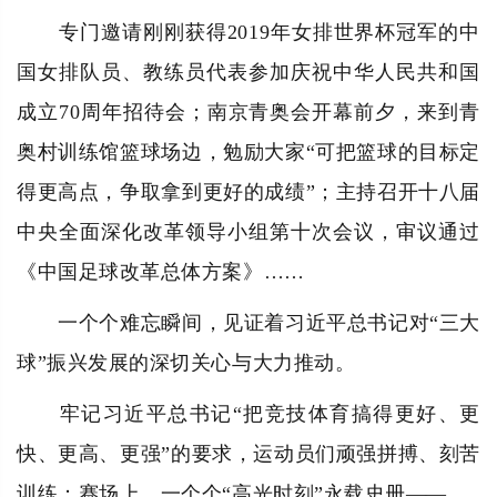
专门邀请刚刚获得2019年女排世界杯冠军的中
国女排队员、教练员代表参加庆祝中华人民共和国
成立70周年招待会；南京青奥会开幕前夕，来到青
奥村训练馆篮球场边，勉励大家“可把篮球的目标定
得更高点，争取拿到更好的成绩”；主持召开十八届
中央全面深化改革领导小组第十次会议，审议通过
《中国足球改革总体方案》……
一个个难忘瞬间，见证着习近平总书记对“三大
球”振兴发展的深切关心与大力推动。
牢记习近平总书记“把竞技体育搞得更好、更
快、更高、更强”的要求，运动员们顽强拼搏、刻苦
训练；赛场上，一个个“高光时刻”永载史册——