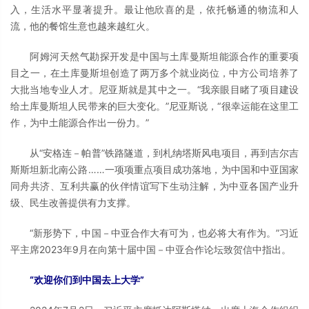
入，生活水平显著提升。最让他欣喜的是，依托畅通的物流和人
流，他的餐馆生意也越来越红火。
阿姆河天然气勘探开发是中国与土库曼斯坦能源合作的重要项
目之一，在土库曼斯坦创造了两万多个就业岗位，中方公司培养了
大批当地专业人才。尼亚斯就是其中之一。“我亲眼目睹了项目建设
给土库曼斯坦人民带来的巨大变化。”尼亚斯说，“很幸运能在这里工
作，为中土能源合作出一份力。”
从“安格连－帕普”铁路隧道，到札纳塔斯风电项目，再到吉尔吉
斯斯坦新北南公路……一项项重点项目成功落地，为中国和中亚国家
同舟共济、互利共赢的伙伴情谊写下生动注解，为中亚各国产业升
级、民生改善提供有力支撑。
“新形势下，中国－中亚合作大有可为，也必将大有作为。”习近
平主席2023年9月在向第十届中国－中亚合作论坛致贺信中指出。
“欢迎你们到中国去上大学”