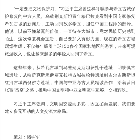
“一定要把文物保护好。”习近平主席曾这样叮嘱参与希瓦古城保
护修复的中方人员。乌兹别克斯坦青年穆巴拉克看到中国专家修复
希瓦古城的新闻后，主动回到故乡希瓦，担任中国工程师的翻译。
他说，以前不懂希瓦的价值，一直待在大城市，竟对民族历史感到
陌生。这次修复机会宝贵，自己要加入贡献力量。现在的希瓦古城
熠熠生辉，不仅每年吸引全球150多个国家和地区的游客，带来可观
旅游收入，也让越来越多的年轻人回到了希瓦。
这些年来，从希瓦古城到乌兹别克斯坦萨扎干遗址、明铁佩古
城遗址，从哈萨克斯坦伊赛克拉特古城拉哈特遗址到吉尔吉斯斯坦
红河古城西侧佛寺遗址，中国与中亚考古人员精诚合作，沿着昔日
张骞“凿空”之路，推动中国文明和中亚文明互学互鉴、交相辉映。
习近平主席强调，文明因交流而多彩，因互鉴而发展。我们要
建立多元互动的人文交流大格局。
策划：储学军