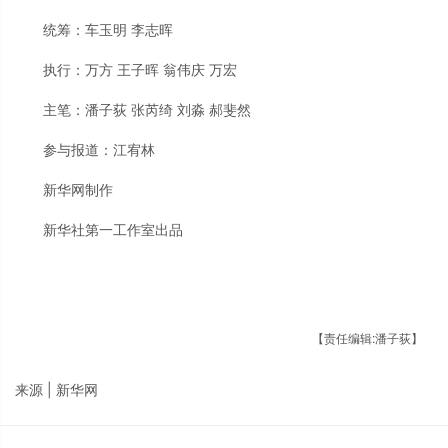
统筹：车玉明 李志晖
执行：万方 王子晖 翁伟庆 万宏
主笔：潘子荻 张芮绮 刘淼 郝斐然
参与报道：江宥林
新华网制作
新华社第一工作室出品
【责任编辑:潘子荻】
来源 | 新华网