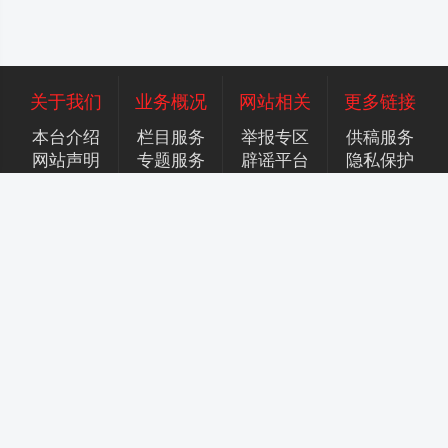
关于我们
业务概况
网站相关
更多链接
本台介绍
栏目服务
举报专区
供稿服务
网站声明
专题服务
辟谣平台
隐私保护
广告服务
招聘英才
联系我们
合作加盟
香港商标注册号：306409945
增值电信服务许可证：京B2-20250943
京公网安备号：11010502055589号
京ICP备案号：2024058292号-2
京ICP备案号：2024058292号-3
京ICP备案号：2024058292号-4
京ICP备案号：2024058292号-5
广播电视节目制作经营许可证：
(京）字第25236号
京广行许字[2023]00312023041900207号