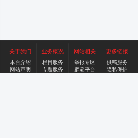
关于我们
业务概况
网站相关
更多链接
本台介绍
栏目服务
举报专区
供稿服务
网站声明
专题服务
辟谣平台
隐私保护
广告服务
招聘英才
联系我们
合作加盟
香港商标注册号：306409945
增值电信服务许可证：京B2-20250943
京公网安备号：11010502055589号
京ICP备案号：2024058292号-2
京ICP备案号：2024058292号-3
京ICP备案号：2024058292号-4
京ICP备案号：2024058292号-5