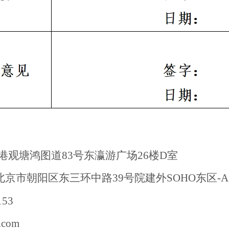
港观塘鸿图道
83号东瀛游广场26楼D室
京市朝阳区东三环中路39号院建外SOHO东区-A座
53
.com